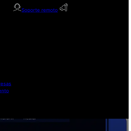
Soporte remoto
resas
ento