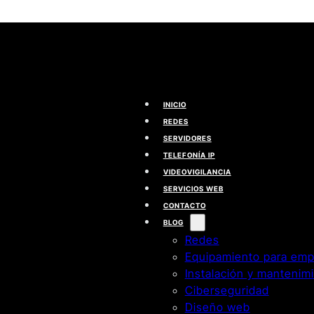
INICIO
REDES
SERVIDORES
TELEFONÍA IP
VIDEOVIGILANCIA
SERVICIOS WEB
CONTACTO
BLOG
Redes
Equipamiento para emp
Instalación y mantenim
Ciberseguridad
Diseño web