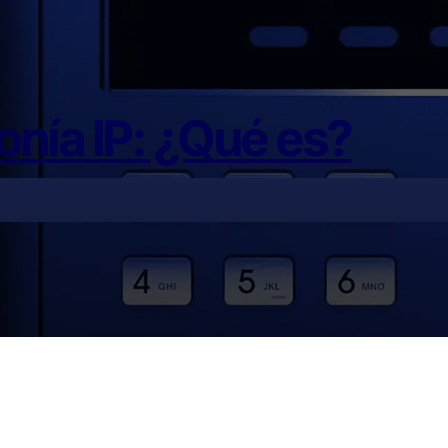
onía IP: ¿Qué es?