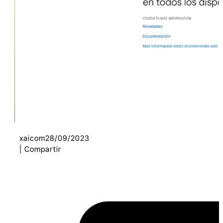
Cómo Utilizar Page Speed Insights a
Su Favor
Descifrando el Informe de Prueba:
Entendiendo las Métricas
Interpretando los Números: Qué
Significan Realmente
Optimizando para el Éxito: En Busca
de 100/100
xaicom
28/09/2023
| Compartir