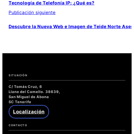
Tecnología de Telefonía IP: ¿Qué es?
Publicación siguiente
Entradas
relacionadas
Descubre la Nueva Web e Imagen de Teide Norte Ase
con
Potencia
la
Velocidad
de
Tu
Sitio
con
SITUACIÓN
PageSpeed
Insights
C/ Tomás Cruz, 6
Llano del Camello. 38639,
San Miguel de Abona
SC Tenerife
Localización
CONTACTO