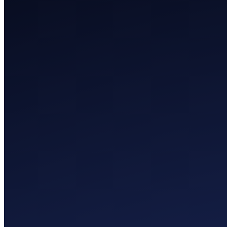
Contacte con Xaicom
Trabaja con Xaicom