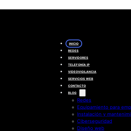
INICIO
REDES
SERVIDORES
TELEFONÍA IP
VIDEOVIGILANCIA
SERVICIOS WEB
CONTACTO
BLOG
Redes
Equipamiento para emp
Instalación y mantenim
Ciberseguridad
Diseño web