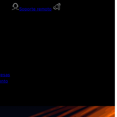
Soporte remoto
resas
ento