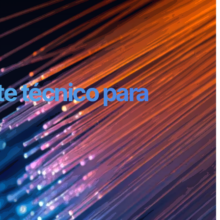
te técnico para
icos de
i, sistemas de
Canarias