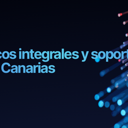
cos integrales y sopor
 Canarias
ico de sistemas informát
rvidores, soluciones wif
óptica y servicios web en 