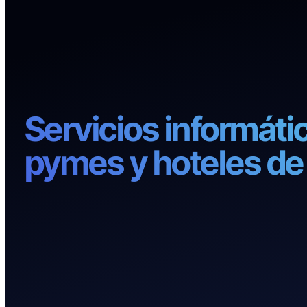
Servicios informáti
pymes y hoteles de
Montaje y soporte técn
telecomunicaciones, se
videovigilancia, fibra 