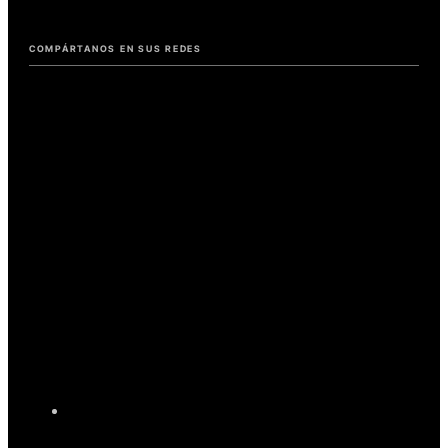
COMPÁRTANOS EN SUS REDES
Tecnología
de
Telefonía