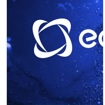
medida
La Receta: Tecnología +
Estrategia Local
Diseño que Convence y
Convierte
Lecciones para Tu Negocio