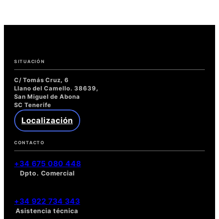
web
para
Eco
Clean
Tenerife
SITUACIÓN
C/ Tomás Cruz, 6
Llano del Camello. 38639,
San Miguel de Abona
SC Tenerife
Localización
CONTACTO
+34 675 080 448
Dpto. Comercial
+34 922 734 343
Asistencia técnica