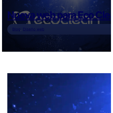
Nueva web para Eco Clea
Blog
,
Diseño web
Índice
Tiempo de lectura estimado: 3 minutos
Cómo Convertimos EcoClean Tenerife
en un Imán de clientes con una Web a