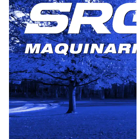
El corazón técnico: tecnología
web a medida
Rendimiento y experiencia al
servicio del visitante
Productos con alma: las máquinas
Rippa
¿Qué se ha buscado?
Métricas de rendimiento
En resumen