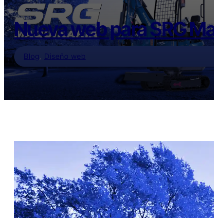
Nueva web para SRG Ma
Blog
,
Diseño web
Índice
Tiempo de lectura estimado: 2 minutos
Un paseo por el universo SRG
Maquinaria