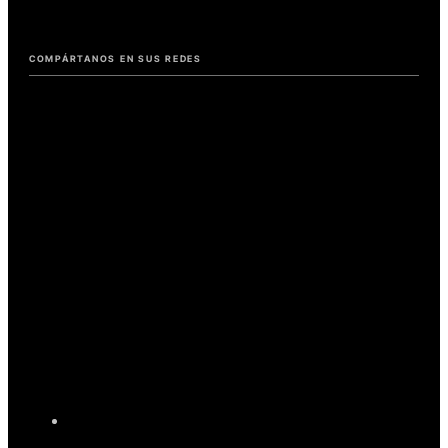
COMPÁRTANOS EN SUS REDES
Ascenso
del
ransomware:
8
maneras
de