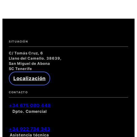
web
para
SRG
Maquinaria
SITUACIÓN
C/ Tomás Cruz, 6
Llano del Camello. 38639,
San Miguel de Abona
SC Tenerife
Localización
CONTACTO
+34 675 080 448
Dpto. Comercial
+34 922 734 343
Asistencia técnica