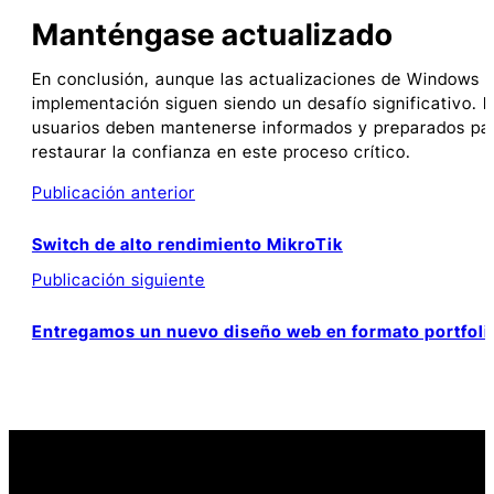
Manténgase actualizado
En conclusión, aunque las actualizaciones de Windows s
implementación siguen siendo un desafío significativo. M
usuarios deben mantenerse informados y preparados para
restaurar la confianza en este proceso crítico.
Buscar
Publicación anterior
Switch de alto rendimiento MikroTik
Publicación siguiente
Entradas
relacionadas
Entregamos un nuevo diseño web en formato portfoli
con
Problemas
con
las
actualizaciones
de
Windows: