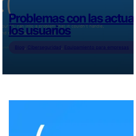
Problemas con las actua
los usuarios
Blog
,
Ciberseguridad
,
Equipamiento para empresas
Índice
Tiempo de lectura estimado: 3 minutos
No todos lo parches funcionan a la