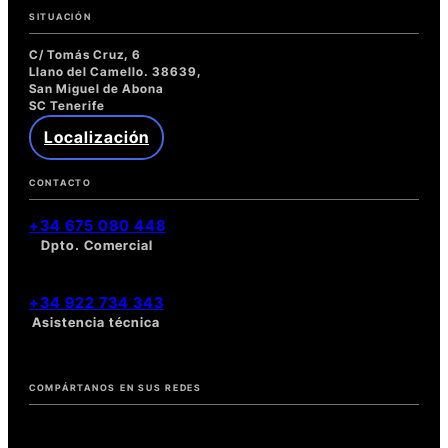
Un
SITUACIÓN
desafío
constante
C/ Tomás Cruz, 6
Llano del Camello. 38639,
para
San Miguel de Abona
los
SC Tenerife
usuarios
Localización
CONTACTO
+34 675 080 448
Dpto. Comercial
+34 922 734 343
Asistencia técnica
COMPÁRTANOS EN SUS REDES