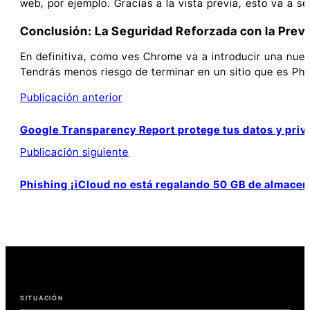
web, por ejemplo. Gracias a la vista previa, esto va a s
Conclusión: La Seguridad Reforzada con la Previ
En definitiva, como ves Chrome va a introducir una nuev
Tendrás menos riesgo de terminar en un sitio que es Phi
Buscar
Publicación anterior
Google Transparency Report protege tus datos y priv
Publicación siguiente
Entradas
relacionadas
Phishing ¡iCloud no está regalando 50 GB de almace
con
La
Nueva
Función
de
Seguridad
en
Google
SITUACIÓN
Chrome