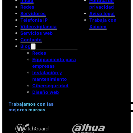
Inicio
Política de
te
Redes
privacidad
espíen
Servidores
Aviso legal
en
Telefonía IP
Trabaja con
Internet
está
Videovigilancia
Xaicom
muy
Servicios web
presente.
Contacto
Si
Blog
cometes
Redes
ciertos
Equipamiento para
errores,
podrían
empresas
recopilar
Instalación y
tus
mantenimiento
datos
Ciberseguridad
personales,
Diseño web
…
Trabajamos con las
mejores marcas