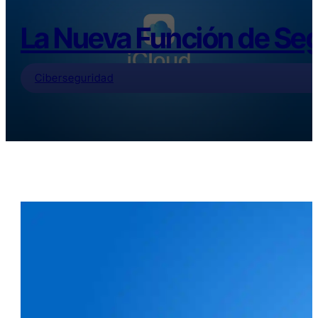
La Nueva Función de Se
Ciberseguridad
Índice
Tiempo de lectura estimado: 4 minutos
Enfrentando los Problemas de
Seguridad en Internet: Los Enlaces
Falsos