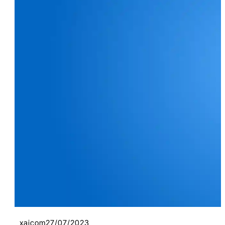
Vista Previa de Enlaces: Un Cambio
Importante para la Seguridad en
Chrome
Evitando Enlaces Falsos: La
Importancia de la Previsualización
La Previsualización como Escudo
contra Riesgos Innecesarios
Esperando la Novedad: Llegada de la
Función de Previsualización
Consejos para una Navegación
Segura en Chrome
Previniendo Peligros: Los
Riesgos de los Enlaces Falsos
Precaución ante Descargas:
Protegiendo tu Dispositivo
Atracciones Peligrosas: Enlaces
xaicom
27/07/2023
que te Desvían